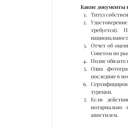
Какие документы 
Титул собстве
Удостоверение
требуется). 
национальност
Отчет об оцен
Советом по ры
Полис обязател
Одна фотогра
последние 6 ме
Сертифицирова
турецки.
Если действи
нотариально 
апостилем. 