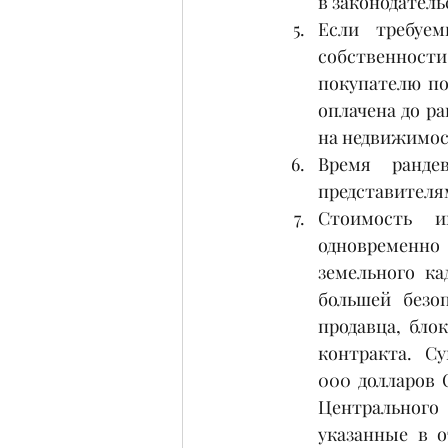
в законодатель
Если требуе
собственности
покупателю по
оплачена до ра
на недвижимос
Время  рандев
представителя
Стоимость и
одновременно
земельного ка
большей безоп
продавца, бло
контракта.   С
000 долларов 
Центрального 
указанные в о