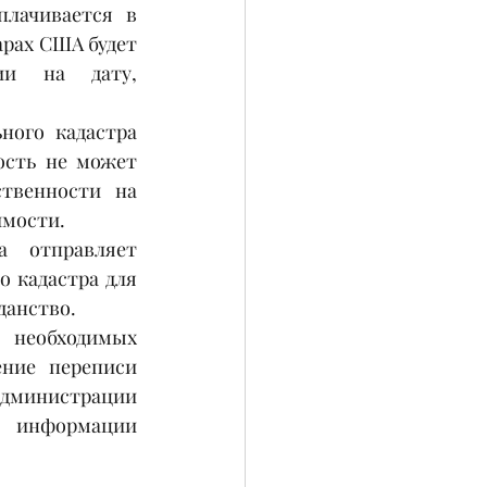
лачивается в 
рах США будет 
и на дату, 
ого кадастра 
сть не может 
твенности на 
мости. 
 отправляет 
 кадастра для 
данство. 
ние переписи 
администрации 
информации  