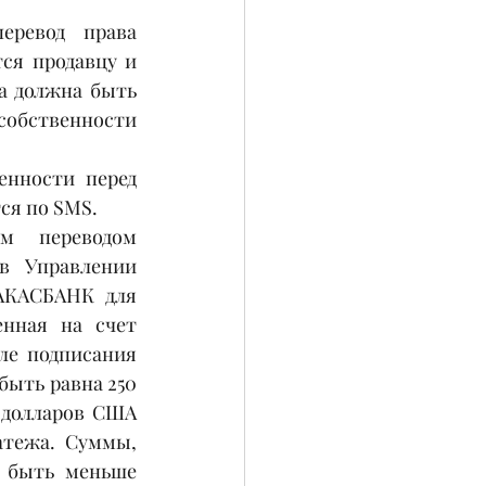
ревод права 
ся продавцу и 
а должна быть 
собственности 
нности перед 
ся по SMS.
м переводом 
в Управлении 
АКАСБАНК для 
нная на счет 
ле подписания 
ыть равна 250 
долларов США 
тежа. Суммы, 
 быть меньше 