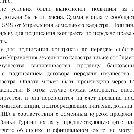
стве.
мые условия были выполнены, пошлины за пе
, должна быть оплачена. Сумма к оплате сообщает
 SMS от Управления земельного кадастра. Пошлин
ндеву для подписания контракта по передаче права 
ть. 
у для подписания контракта по передаче собстве
ми Управления земельного кадастра также сообщает
мущества выплачивается продавцу банковски
 с подписанием договора передачи имущества 
дастра. Оплата может быть произведена через Т
асности. В этом случае сумма контракта, внесе
кируется, и она переводится на счет продавца пос
умма квитанции, подтверждающих платежи, должна б
США в соответствии с обменным курсом продажи 
банка Турции на дату, предшествующую дате пла
тчете об оценке и официальном счете, не могут