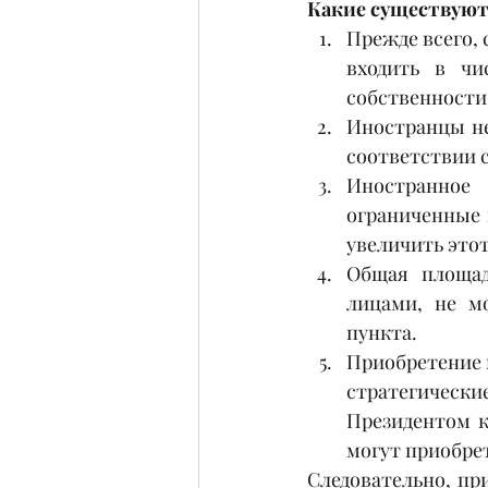
Какие существуют
Прежде всего,
входить в чи
собственности
Иностранцы не
соответствии с
Иностранное
ограниченные 
увеличить этот
Общая площад
лицами, не м
пункта. 
Приобретение 
стратегическ
Президентом к
могут приобре
Следовательно, пр