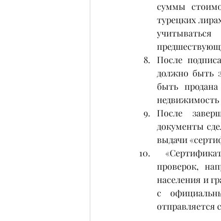
суммы стоимо
турецких лирах
учитываться
предшествующу
После подписа
должно быть з
быть продана
недвижимость 
После заверш
документы сдел
выдачи «сертиф
 «Сертификат соответствия», выданный после завершения необходимых 
проверок, на
населения и г
с официальны
отправляется 