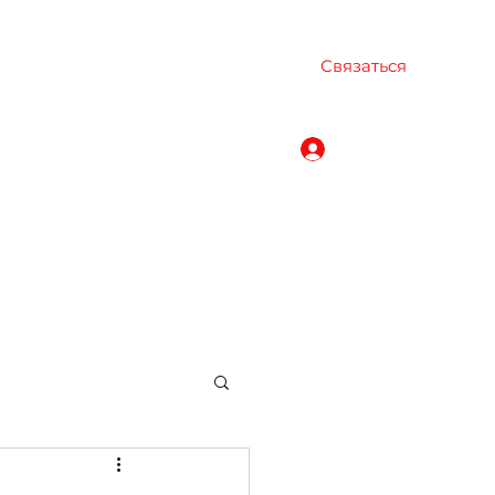
Связаться
Войти
igerimbikmaz.com
+905536171999