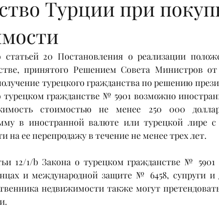
ство Турции при покуп
имости
о статьей 20 Постановления о реализации положе
тве, принятого Решением Совета Министров от 02
получение турецкого гражданства по решению презид
а о турецком гражданстве № 5901 возможно иностран
жимость стоимостью не менее 250 000 долла
мму в иностранной валюте или турецкой лире с 
и на ее перепродажу в течение не менее трех лет. 
ьи 12/1/b Закона о турецком гражданстве № 5901 и 
нцах и международной защите № 6458, супруги и д
твенника недвижимости также могут претендовать
и. 