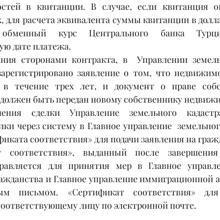
стей в квитанции. В случае, если квитанция оп
, для расчета эквивалента суммы квитанции в долла
 обменный курс Центрального банка Турци
ю дате платежа.
ния сторонами контракта, в  Управлении земельн
арегистрировано заявление о том, что недвижимо
 в течение трех лет, и документ о праве собс
должен быть передан новому собственнику недвижи
ения сделки Управление земельного кадастра
ки через систему в Главное управление  земельного
иката соответствия» для подачи заявления на граж
правляется для принятия мер в Главное управле
ражданства и Главное управление иммиграционной 
м письмом. «Сертификат соответствия» для 
соответствующему лицу по электронной почте.