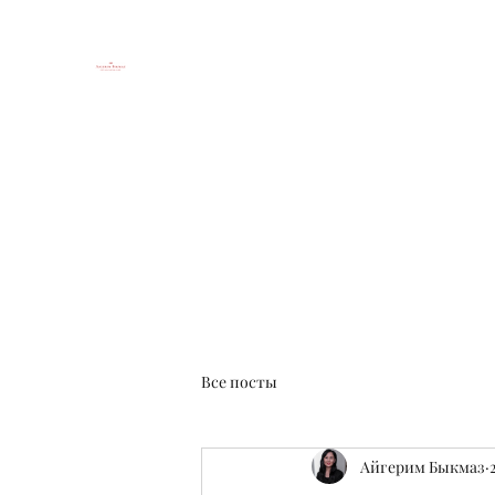
Юридический блог Айгерим 
Until every business is safe
Главная
О блоге и авторе
Контакты
Посты
Все посты
Айгерим Быкмаз