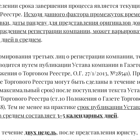
елении срока завершения процесса является текущи
Реестре. 
Исходя данного фактора промежуток врем
вки, даты рандеву для представления оригиналов до
ждением регистрации компании, может варьирова
 дней в среднем
.  
рмирования третьих лиц о регистрации компании, то
водится путем публикации Устава компании в Газете
жения о Торговом Реестре, О.Г. 27/1/2013, №28541). Пр
е Торгового Реестра могут быть сделаны в течение 1
максимальный срок) после поступления текста Устав
оргового Реестра (ст.10 Положения о Газете Торгово
48). Тем не менее на практике 
срок публикации Устава
в среднем составляет 
3-5 календарных дней
.
в течение 
двух недель
, после представления юристу, 