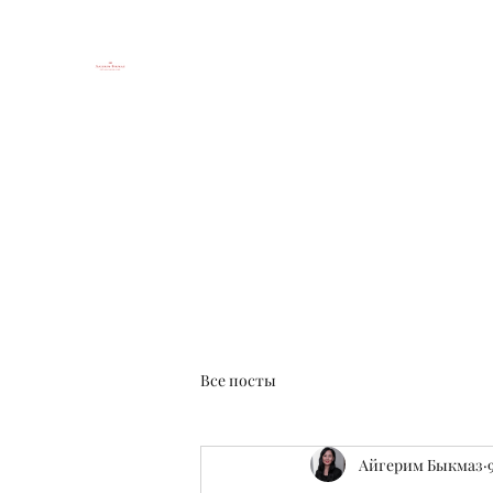
Юридический блог Айгерим 
Until every business is safe
Главная
О блоге и авторе
Контакты
Посты
Все посты
Айгерим Быкмаз