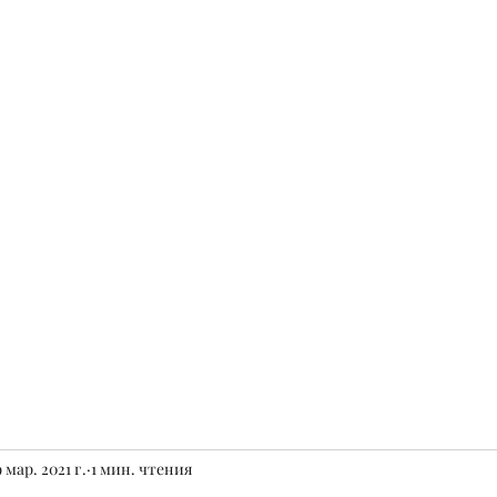
Быкмаз
Еще
info@a
9 мар. 2021 г.
1 мин. чтения