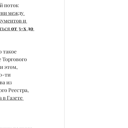
й поток 
ени между 
кументов и 
ться 
от 3-х до 
 такое 
 Торгового 
и этом, 
0-ти 
а из 
го Реестра, 
 в Газете 