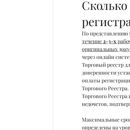
Сколько
регистр
По представлению 
течение 
2-3-х
 рабо
оригинальных док
через онлайн сист
Торговый реестр д
доверенности уста
оплаты регистрацио
Торгового Реестра
Торгового Реестра 
недочетов, подтве
Максимальные срок
определены на уро