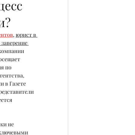
цесс
и?
ентов
, 
юрист в 
 заверение 
 компании 
осещает 
я по 
гентства, 
 в Газете 
редставители 
ется 
ки не 
 ключевыми 