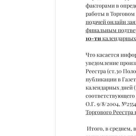
факторами в опред
работы в Торговом 
подачей онлайн зая
финальным подтвер
10-ти
 календарных
Что касается инфо
уведомление произ
Реестра (ст.30 Поло
публикации в Газет
календарных дней (
соответствующего Т
О.Г. 9/8/2004, №255
Торгового Реестра 
 Итого, в среднем, 