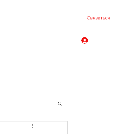
Связаться
Войти
igerimbikmaz.com
+905536171999