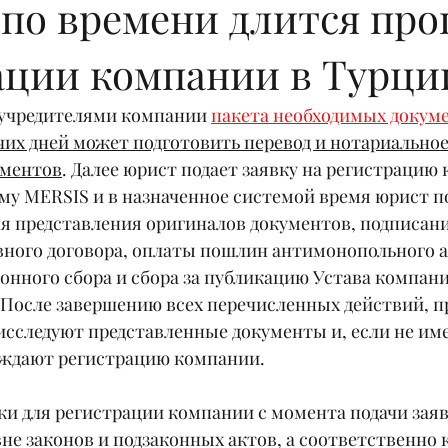
 по времени длится про
ации компании в Турци
учредителями компании 
пакета необходимых докум
чих дней может подготовить перевод и нотариальное
ументов
. Далее юрист подает заявку на регистрацию
ему MERSIS и в назначенное системой время юрист п
ля представления оригиналов документов, подписани
вного договора, оплаты пошлин антимонопольного а
нного сбора и сбора за публикацию Устава компании
. После завершению всех перечисленных действий, п
исследуют представленные документы и, если не име
рждают регистрацию компании. 
и для регистрации компании с момента подачи заяв
вне законов и подзаконных актов, а соответственно