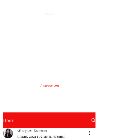
Юридический блог
Айгерим Быкмаз
Until every business is safe
info@aigerimbikmaz.com
+905536171999
Связаться
Пост
Айгерим Быкмаз
31 мар. 2021 г.
2 мин. чтения