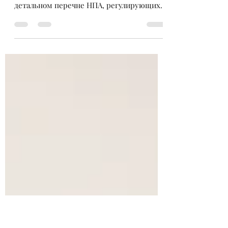
недвижимости
В продолжении предыдущих статей, где
была представлена информация о
детальном перечне НПА, регулирующих
приобретение недвижимости в...