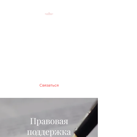
Юридический блог
Айгерим Быкмаз
Until every business is safe
info@aigerimbikmaz.com
+905536171999
Связаться
Правовая
поддержка